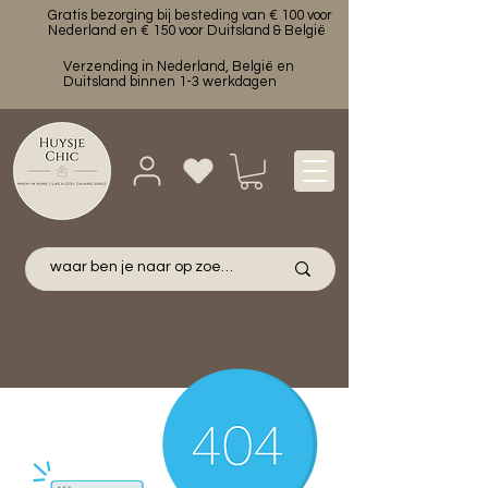
Gratis bezorging bij besteding van € 100 voor
Nederland en € 150 voor Duitsland & België
Verzending in Nederland, België en
Duitsland binnen 1-3 werkdagen