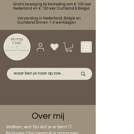
Gratis bezorging bij besteding van € 100 voor
Nederland en € 150 voor Duitsland & België
Verzending in Nederland, België en
Duitsland binnen 1-3 werkdagen
Over mij
Welkom, wat fijn dat je er bent 🤍
Bij Huysje Chic neem ik je graag een