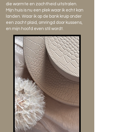
die warmte en zachtheid uitstralen.
Mijn huis is nu een plek waar ik echt kan
landen. Waar ik op de bank kruip onder
een zacht plaid, omringd door kussens,
en mijn hoofd even stil wordt.