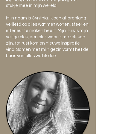
stukje mee in mijn wereld.
Mijn naam is Cynthia. Ik ben al jarenlang
verliefd op alles wat met wonen, sfeer en
interieur te maken heeft. Mijn huis is mijn
veilige plek, een plek waar ik mezelf kan
zijn, tot rust kom en nieuwe inspiratie
vind. Samen met mijn gezin vormt het de
basis van alles wat ik doe.