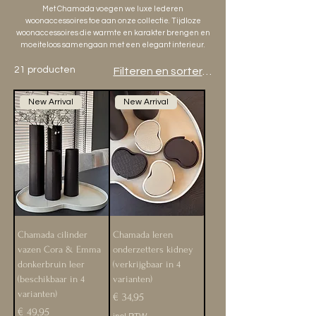
Met Chamada voegen we luxe lederen
woonaccessoires toe aan onze collectie. Tijdloze
woonaccessoires die warmte en karakter brengen en
moeiteloos samengaan met een elegant interieur.
21 producten
Filteren en sorteren
New Arrival
New Arrival
Chamada cilinder
Chamada leren
vazen Cora & Emma
onderzetters kidney
donkerbruin leer
(verkrijgbaar in 4
(beschikbaar in 4
varianten)
varianten)
Prijs
€ 34,95
Prijs
€ 49,95