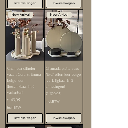
In winkelwagen
In winkelwagen
New Arrival
New Arrival
Chamada cilinder
Chamada platte vaas
vazen Cora & Emma
“Eva” effen leer beige
beige leer
(verkrijgbaar in 2
(beschikbaar in 6
afmetingen)
varianten)
Prijs
€ 109,95
Prijs
€ 49,95
incl.BTW
incl.BTW
In winkelwagen
In winkelwagen