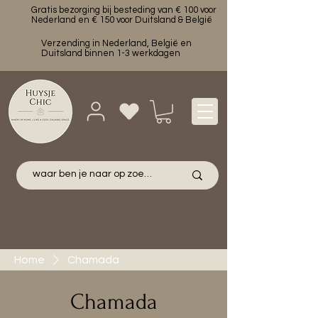
Gratis bezorging bij besteding van € 100 voor
Nederland en € 150 voor Duitsland & België
Verzending in Nederland, België en
Duitsland binnen 1-3 werkdagen
Home
Chamada
Chamada