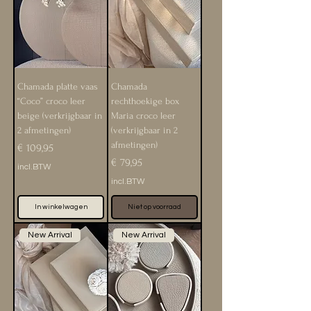
Chamada platte vaas
Chamada
“Coco” croco leer
rechthoekige box
beige (verkrijgbaar in
Maria croco leer
2 afmetingen)
(verkrijgbaar in 2
afmetingen)
Prijs
€ 109,95
Prijs
€ 79,95
incl.BTW
incl.BTW
In winkelwagen
Niet op voorraad
New Arrival
New Arrival