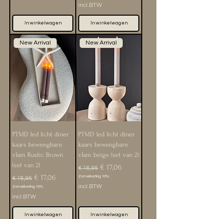
incl.BTW
In winkelwagen
In winkelwagen
New Arrival
New Arrival
PTMD led licht diner
PTMD led licht diner
kaars beweegbare
kaars beweegbare
vlam Rustic Brown
vlam beige (set van 2)
(set van 2)
Normale prijs
Verkoopprijs
€ 17,06
€ 18,95
Normale prijs
Verkoopprijs
€ 17,06
Zomerkorting 10%
€ 18,95
incl.BTW
Zomerkorting 10%
incl.BTW
In winkelwagen
In winkelwagen