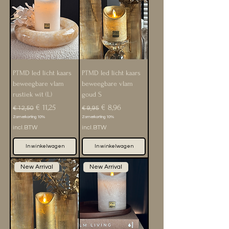
PTMD led licht kaars
PTMD led licht kaars
beweegbare vlam
beweegbare vlam
rustiek wit (L)
goud S
Normale prijs
Verkoopprijs
Normale prijs
Verkoopprijs
€ 11,25
€ 8,96
€ 12,50
€ 9,95
Zomerkorting 10%
Zomerkorting 10%
incl.BTW
incl.BTW
In winkelwagen
In winkelwagen
New Arrival
New Arrival