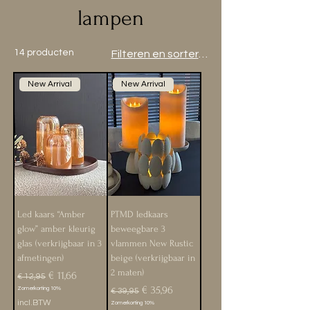
lampen
14 producten
Filteren en sorteren
New Arrival
New Arrival
Led kaars “Amber
PTMD ledkaars
glow” amber kleurig
beweegbare 3
glas (verkrijgbaar in 3
vlammen New Rustic
afmetingen)
beige (verkrijgbaar in
2 maten)
Normale prijs
Verkoopprijs
€ 11,66
€ 12,95
Normale prijs
Verkoopprijs
€ 35,96
Zomerkorting 10%
€ 39,95
incl.BTW
Zomerkorting 10%