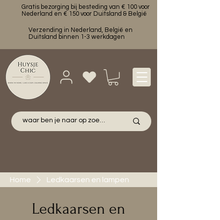
Gratis bezorging bij besteding van € 100 voor
Nederland en € 150 voor Duitsland & België
Verzending in Nederland, België en
Duitsland binnen 1-3 werkdagen
Home
Ledkaarsen en lampen
Ledkaarsen en