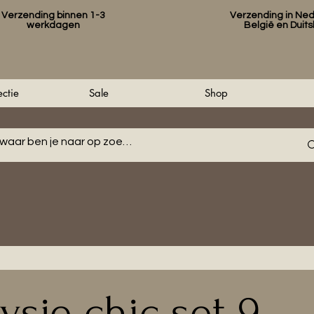
Verzending binnen 1-3
Verzending in Ned
werkdagen
België en Duit
ctie
Sale
Shop
ysje chic set 9