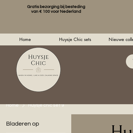
Gratis bezorging bij besteding
van € 100 voor Nederland
Home
Huysje Chic sets
Nieuwe colle
Home
Huysje chic set 9
Bladeren op
Hu