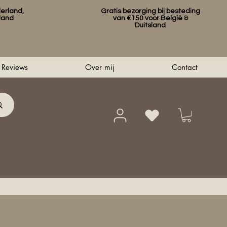
erland,
Gratis bezorging bij besteding
sland
van €150 voor België &
Duitsland
Reviews
Over mij
Contact