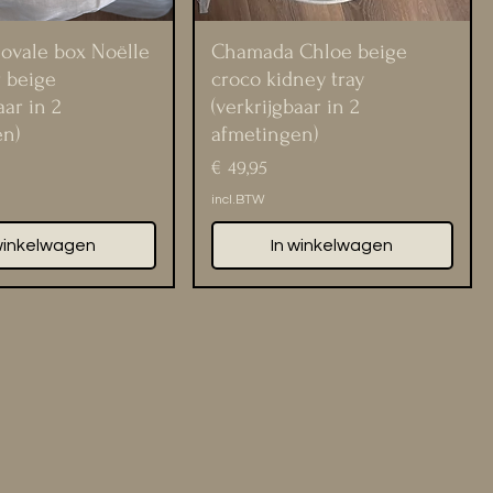
ovale box Noëlle
Chamada Chloe beige
r beige
croco kidney tray
aar in 2
(verkrijgbaar in 2
en)
afmetingen)
Prijs
€ 49,95
incl.BTW
winkelwagen
In winkelwagen