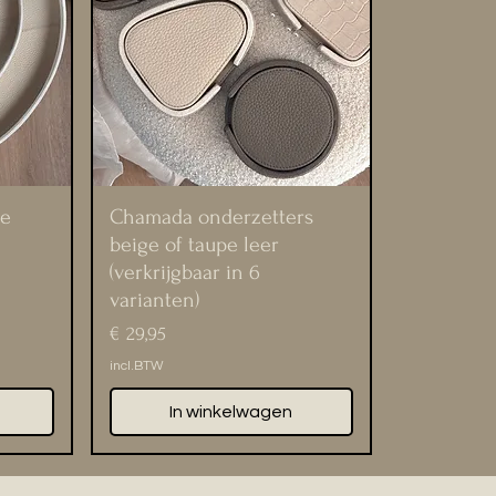
ge
Chamada onderzetters
beige of taupe leer
(verkrijgbaar in 6
varianten)
Prijs
€ 29,95
incl.BTW
In winkelwagen