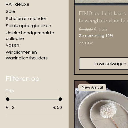
RAF deluxe
Sale
PTMD led licht kaars
Schalen en manden
beweegbare vlam bei
Solulu opbergboeken
Normale prijs
Verkoopprijs
€ 12,50
€ 11,25
Unieke handgemaakte
Zomerkorting 10%
collectie
incl.BTW
Vazen
Windlichten en
Waxinelichthouders
In winkelwagen
Filteren op
New Arrival
Prijs
€ 12
€ 50