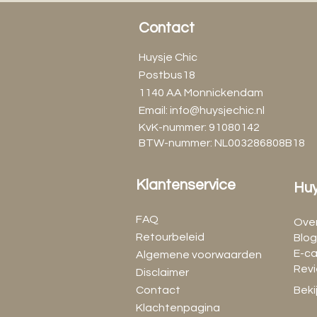
Contact
Huysje Chic
Postbus18
1140 AA Monnickendam
Email:
info@huysjechic.nl
KvK-nummer: 91080142
BTW-nummer: NL003286808B18
Klantenservice
Huy
FAQ
Over
Retourbeleid
Blog
E-c
Algemene voorwaarden
Rev
Disclaimer
Contact
Beki
Klachtenpagina