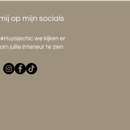
mij op mijn socials
#Huysjechic we kijken er
om jullie interieur te zien