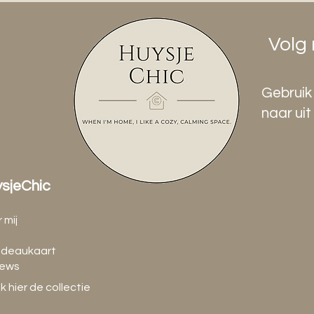
Volg 
Gebruik 
naar uit 
sjeChic
 mij
adeaukaart
iews
jk hier de collectie