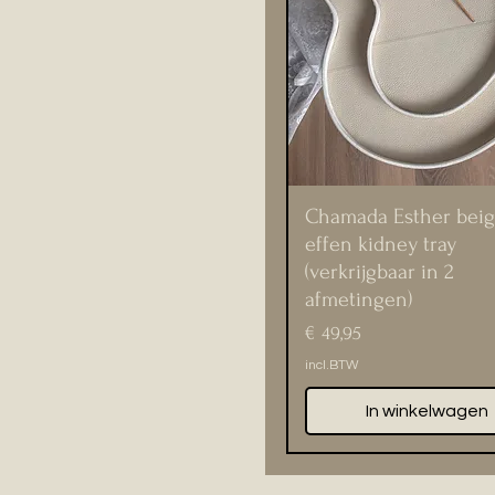
Chamada Esther bei
effen kidney tray
(verkrijgbaar in 2
afmetingen)
Prijs
€ 49,95
incl.BTW
In winkelwagen