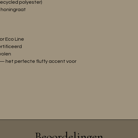
recycled polyester)
e honingraat
r Eco Line
tificeerd
volen
m — het perfecte fluffy accent voor
Beoordelingen