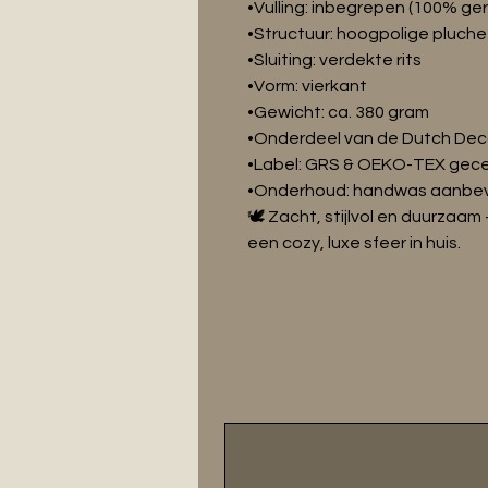
•Vulling: inbegrepen (100% ge
•Structuur: hoogpolige pluch
•Sluiting: verdekte rits
•Vorm: vierkant
•Gewicht: ca. 380 gram
•Onderdeel van de Dutch Deco
•Label: GRS & OEKO-TEX gecer
•Onderhoud: handwas aanbe
🕊️ Zacht, stijlvol en duurzaa
een cozy, luxe sfeer in huis.