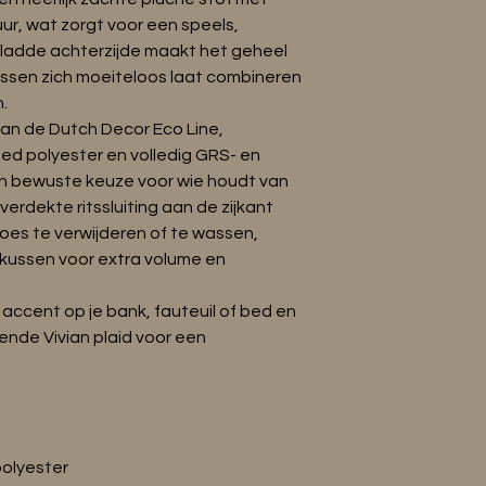
•Onderdeel van de D
r, wat zorgt voor een speels,
•Label: GRS & OEKO-
gladde achterzijde maakt het geheel
•Onderhoud: handw
 kussen zich moeiteloos laat combineren
.
van de Dutch Decor Eco Line,
ed polyester en volledig GRS- en
n bewuste keuze voor wie houdt van
erdekte ritssluiting aan de zijkant
es te verwijderen of te wassen,
enkussen voor extra volume en
ls accent op je bank, fauteuil of bed en
nde Vivian plaid voor een
polyester