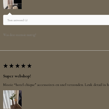
Toon antwoord (1)
Was deze recensie nuttig?
★
★
★
★
★
Super webshop!
Mooie “hotel chique” accessoires en snel verzonden. Leuk detail is h