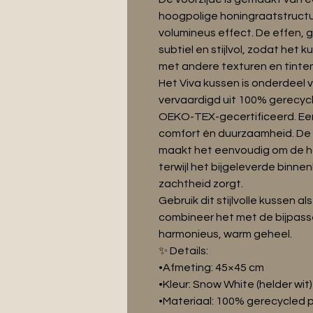
hoogpolige honingraatstructuu
volumineus effect. De effen, 
subtiel en stijlvol, zodat het
met andere texturen en tinten
Het Viva kussen is onderdeel 
vervaardigd uit 100% gerecycl
OEKO-TEX-gecertificeerd. Ee
comfort én duurzaamheid. De v
maakt het eenvoudig om de ho
terwijl het bijgeleverde binn
zachtheid zorgt.
Gebruik dit stijlvolle kussen a
combineer het met de bijpasse
harmonieus, warm geheel.
✨ Details:
•Afmeting: 45×45 cm
•Kleur: Snow White (helder wit)
•Materiaal: 100% gerecycled 