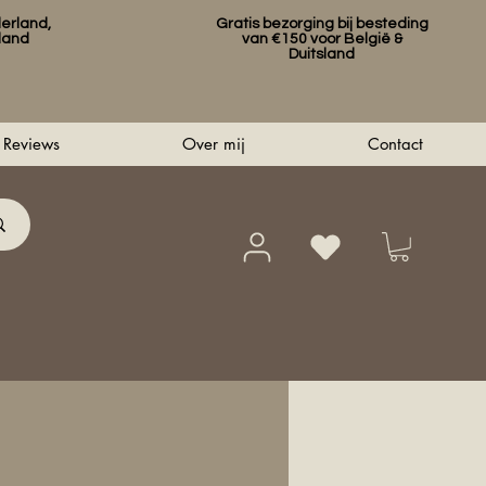
erland,
Gratis bezorging bij besteding
sland
van €150 voor België &
Duitsland
Reviews
Over mij
Contact