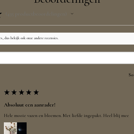
★
435
productbeoordelingen
435
es, dus bekijk ook onze andere recensies.
So
★
★
★
★
★
Absoluut een aanrader!
Hele mooie vazen en bloemen. Met liefde ingepakt. Heel blij mee