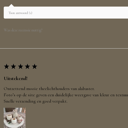
Toon antwoord (1)
Was deze recensie nuttig?
★
★
★
★
★
Uitstekend!
Ontzettend mooie theelichthouders van alabaster.
Foto’s op de site geven een duidelijke weergave van kleur en textuur
Snelle verzending en goed verpakt.