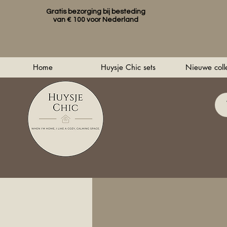
Gratis bezorging bij besteding
van € 100 voor Nederland
Home
Huysje Chic sets
Nieuwe colle