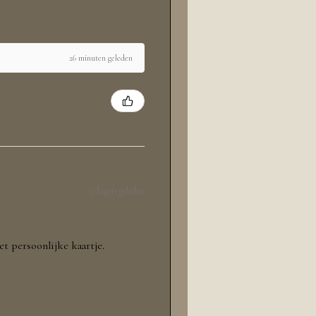
26 minuten geleden
3 dagen geleden
et persoonlijke kaartje.