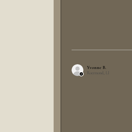
Yvonne B.
Roermond, LI