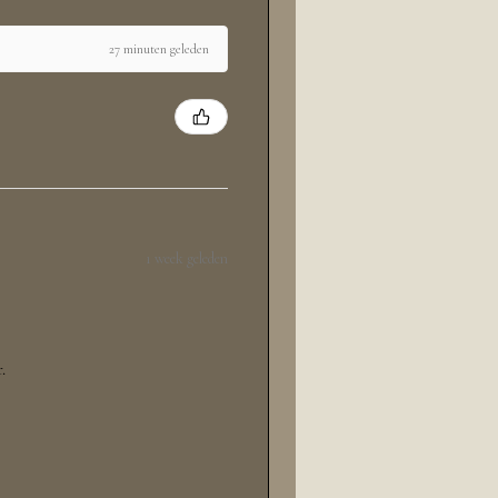
27 minuten geleden
1 week geleden
.