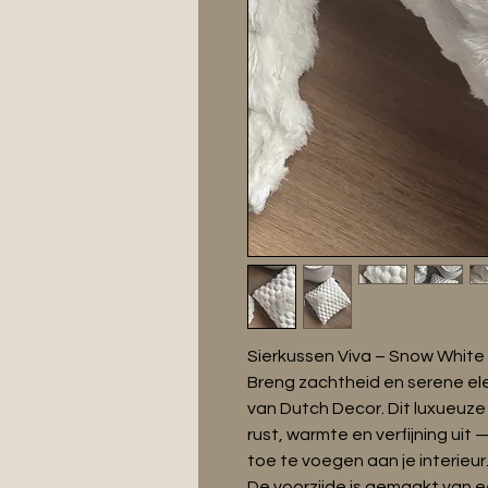
Sierkussen Viva – Snow White
Breng zachtheid en serene ele
van Dutch Decor. Dit luxueuze 
rust, warmte en verfijning uit
toe te voegen aan je interieur
De voorzijde is gemaakt van e