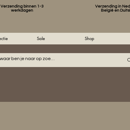
Verzending binnen 1-3
Verzending in Ned
werkdagen
België en Duit
ctie
Sale
Shop