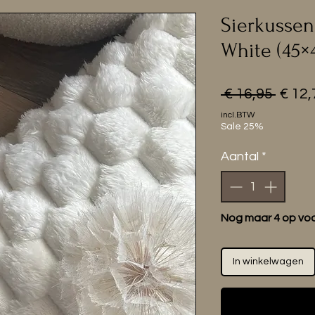
Sierkussen
White (45×
Norm
 € 16,95 
€ 12,
prijs
incl.BTW
Sale 25%
Aantal
*
Nog maar 4 op vo
In winkelwagen