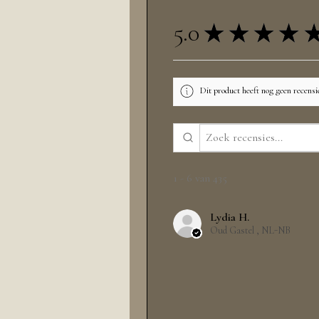
5.0
★
★
★
★
Dit product heeft nog geen recensi
1 - 6 van 435
Lydia H.
Oud Gastel , NL-NB