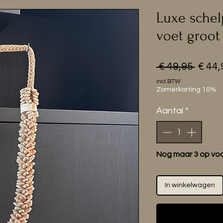
Luxe schel
voet groot
Norm
 € 49,95 
€ 44,
prijs
incl.BTW
Zomerkorting 10%
Aantal
*
Nog maar 3 op vo
In winkelwagen