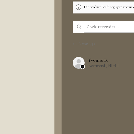
Dit product heeft nog geen recensi
1 - 6 van 431
Yvonne B.
Roermond , NL-LI