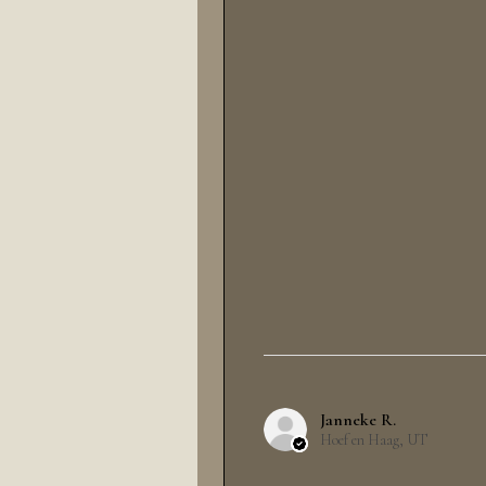
Janneke R.
Hoef en Haag, UT