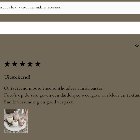
es, dus bekijk ook onze andere recensies.
So
★
★
★
★
★
Uitstekend!
Ontzettend mooie theelichthouders van alabaster.
Foto’s op de site geven een duidelijke weergave van kleur en textuur
Snelle verzending en goed verpakt.