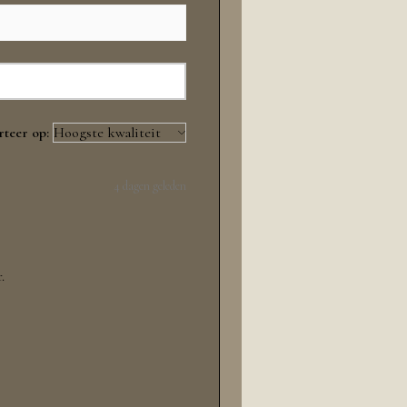
rteer op:
4 dagen geleden
.