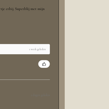
rtje erbij. Superblij met mijn
1 week geleden
2 dagen geleden