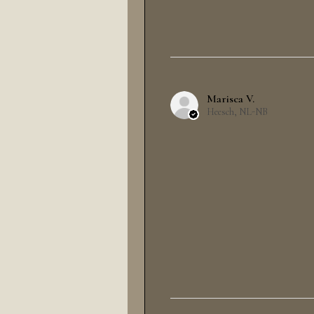
Marisca V.
Heesch, NL-NB