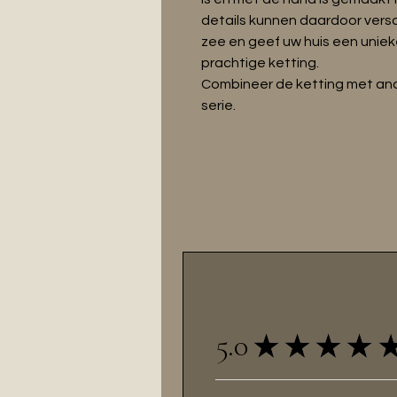
details kunnen daardoor versc
zee en geef uw huis een unieke
prachtige ketting.
Combineer de ketting met an
serie.
5.0
★
★
★
★