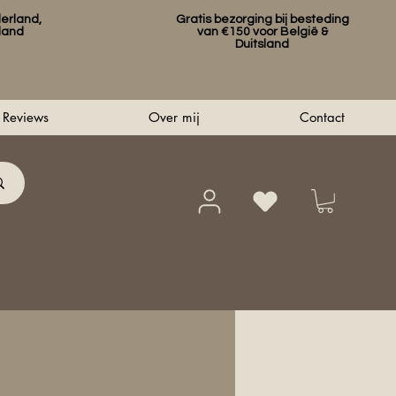
erland,
Gratis bezorging bij besteding
sland
van €150 voor België &
Duitsland
Reviews
Over mij
Contact