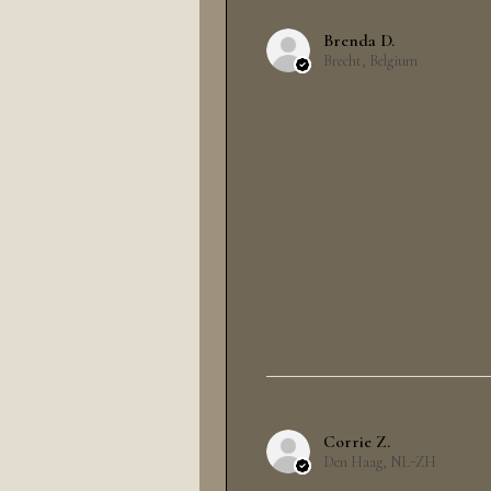
Brenda D.
Brecht, Belgium
Corrie Z.
Den Haag, NL-ZH