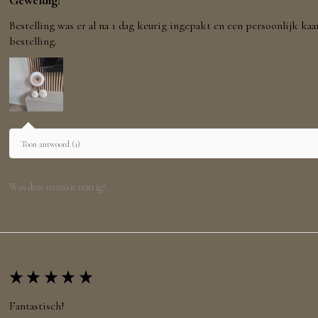
Geweldig!
Bestelling was er al na 1 dag keurig ingepakt en een persoonlijk kaa
bestelling.
Toon antwoord (1)
Was deze recensie nuttig?
★
★
★
★
★
Fantastisch!