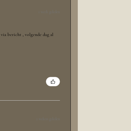
1 week geleden
via bericht , volgende dag al
2 weken geleden