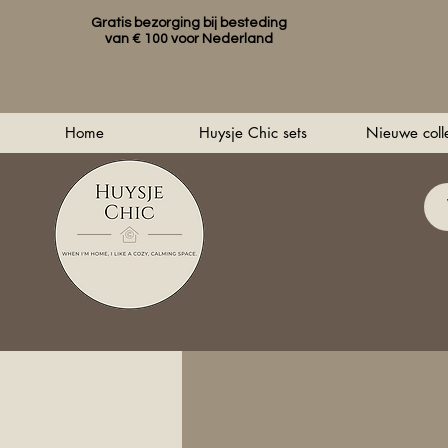
Gratis bezorging bij besteding
van € 100 voor Nederland
Home
Huysje Chic sets
Nieuwe colle