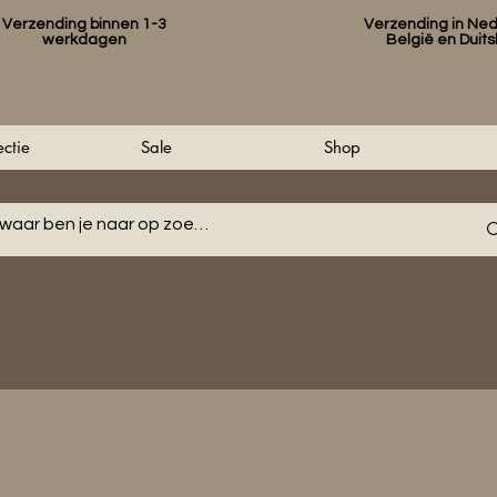
Verzending binnen 1-3
Verzending in Ned
werkdagen
België en Duit
ctie
Sale
Shop