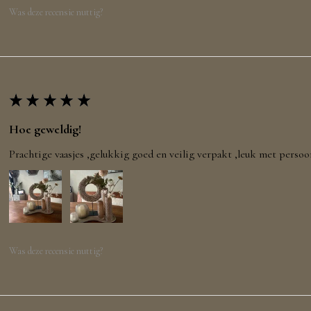
Was deze recensie nuttig?
★
★
★
★
★
Hoe geweldig!
Prachtige vaasjes ,gelukkig goed en veilig verpakt ,leuk met persoo
Was deze recensie nuttig?