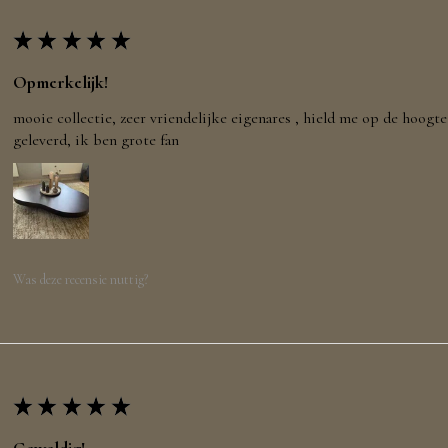
★
★
★
★
★
Opmerkelijk!
mooie collectie, zeer vriendelijke eigenares , hield me op de hoogte 
geleverd, ik ben grote fan
Was deze recensie nuttig?
★
★
★
★
★