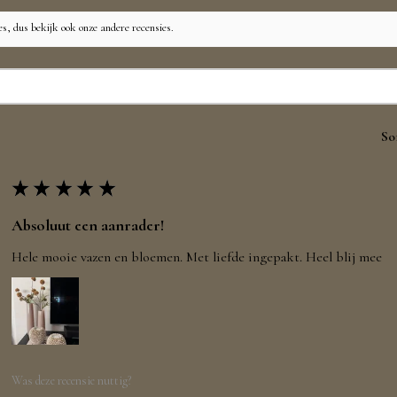
es, dus bekijk ook onze andere recensies.
So
★
★
★
★
★
Absoluut een aanrader!
Hele mooie vazen en bloemen. Met liefde ingepakt. Heel blij mee
Was deze recensie nuttig?