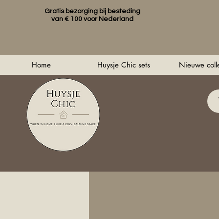
Gratis bezorging bij besteding
van € 100 voor Nederland
Home
Huysje Chic sets
Nieuwe colle