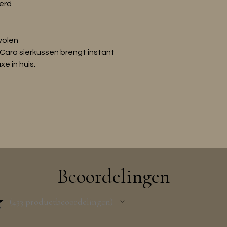
erd
volen
et Cara sierkussen brengt instant
xe in huis.
Beoordelingen
★
433
productbeoordelingen
433