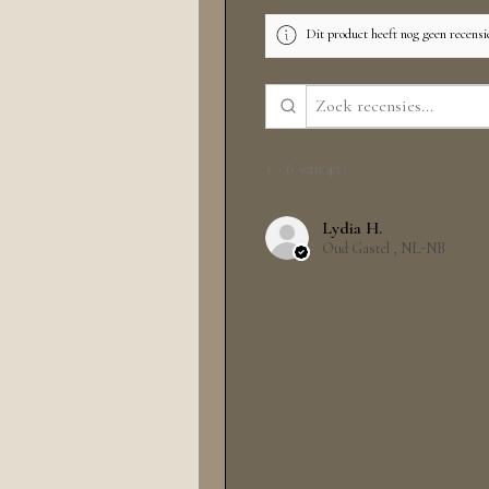
Dit product heeft nog geen recensi
1 - 6 van 433
Lydia H.
Oud Gastel , NL-NB