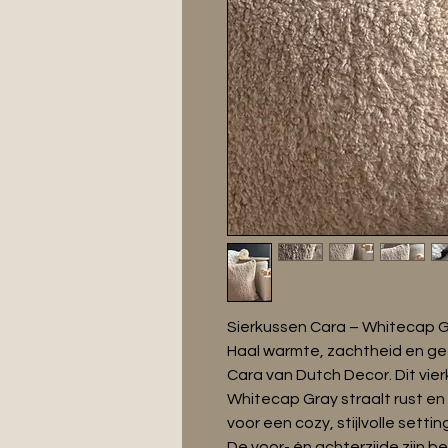
Sierkussen Cara – Whitecap G
Haal warmte, zachtheid en gez
Cara van Dutch Decor. Dit vier
Whitecap Gray straalt rust e
voor een cozy, stijlvolle settin
De voor- én achterzijde zijn 