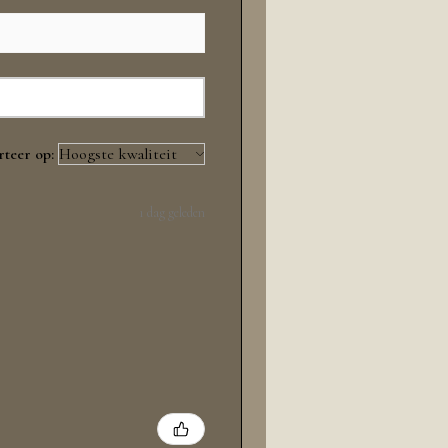
rteer op:
1 dag geleden