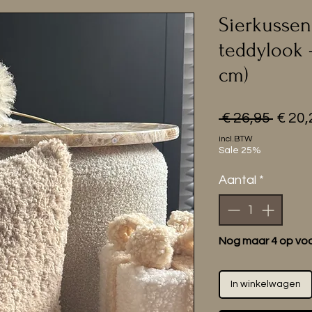
Sierkussen 
teddylook -
cm)
Norm
 € 26,95 
€ 20,
prijs
incl.BTW
Sale 25%
Aantal
*
Nog maar 4 op vo
In winkelwagen