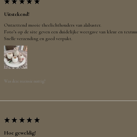
★
★
★
★
★
Uitstekend!
Ontzettend mooie theelichthouders van alabaster.
Foto’s op de site geven een duidelijke weergave van kleur en textuur
Snelle verzending en goed verpakt.
Was deze recensie nuttig?
★
★
★
★
★
Hoe geweldig!