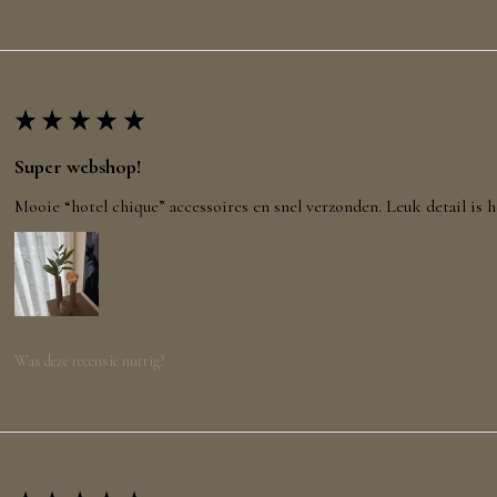
★
★
★
★
★
Super webshop!
Mooie “hotel chique” accessoires en snel verzonden. Leuk detail is h
Was deze recensie nuttig?