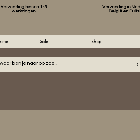
Verzending binnen 1-3
Verzending in Ned
werkdagen
België en Duit
ctie
Sale
Shop