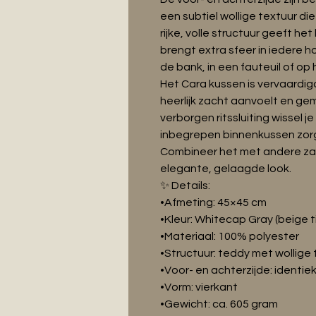
een subtiel wollige textuur di
rijke, volle structuur geeft he
brengt extra sfeer in iedere ho
de bank, in een fauteuil of op
Het Cara kussen is vervaardig
heerlijk zacht aanvoelt en gem
verborgen ritssluiting wissel j
inbegrepen binnenkussen zorg
Combineer het met andere zac
elegante, gelaagde look.
✨ Details:
•Afmeting: 45×45 cm
•Kleur: Whitecap Gray (beige t
•Materiaal: 100% polyester
•Structuur: teddy met wollige 
•Voor- en achterzijde: identie
•Vorm: vierkant
•Gewicht: ca. 605 gram