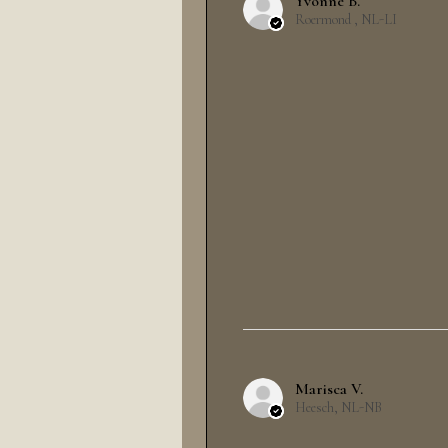
Yvonne B.
Roermond , NL-LI
Marisca V.
Heesch, NL-NB