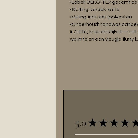
•Label: OEKO-TEX gecertifice
•Sluiting: verdekte rits
•Vulling: inclusief (polyester)
•Onderhoud: handwas aanbe
🕯️ Zacht, knus en stijlvol — h
warmte en een vleugje fluffy lu
5.0
★
★
★
★