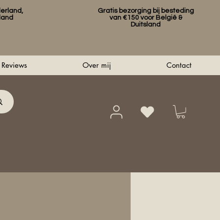
erland,
Gratis bezorging bij besteding
sland
van €150 voor België &
Duitsland
Reviews
Over mij
Contact