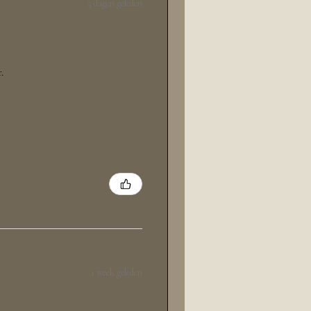
5 dagen geleden
.
1 week geleden