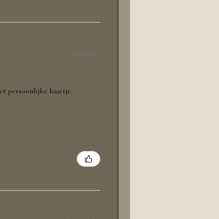
1 dag geleden
et persoonlijke kaartje.