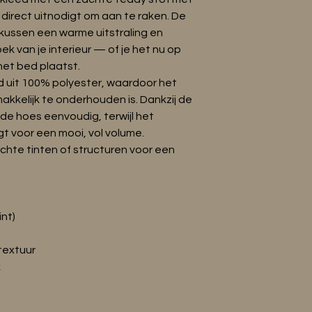
•Label: OEKO-TEX ge
hoogte.
e direct uitnodigt om aan te raken. De
•Sluiting: verdekte ri
•Vulling: inclusief (po
t kussen een warme uitstraling en
•Onderhoud: handw
ek van je interieur — of je het nu op
 het bed plaatst.
d uit 100% polyester, waardoor het
akkelijk te onderhouden is. Dankzij de
e de hoes eenvoudig, terwijl het
t voor een mooi, vol volume.
hte tinten of structuren voor een
int)
textuur
k